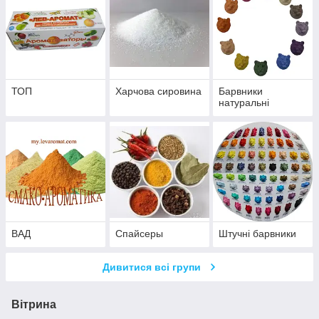
ТОП
Харчова сировина
Барвники
натуральні
ВАД
Спайсеры
Штучні барвники
Дивитися всі групи
Вітрина