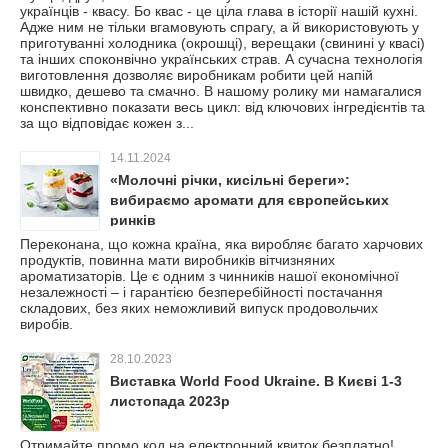
українців - квасу. Бо квас - це ціла глава в історії нашій кухні.
Адже ним не тільки вгамовують спрагу, а й використовують у
приготуванні холодника (окрошці), верещаки (свинині у квасі)
та інших споконвічно українських страв. А сучасна технологія
виготовлення дозволяє виробникам робити цей напій
швидко, дешево та смачно. В нашому ролику ми намагалися
конспективно показати весь цикл: від ключових інгредієнтів та
за що відповідає кожен з...
14.11.2024
«Молочні річки, кисільні береги»:
вибираємо аромати для європейських
ринків
Переконана, що кожна країна, яка виробляє багато харчових
продуктів, повинна мати виробників вітчизняних
ароматизаторів. Це є одним з чинників нашої економічної
незалежності – і гарантією безперебійності постачання
складових, без яких неможливий випуск продовольчих
виробів.
28.10.2023
Виставка World Food Ukraine. В Києві 1-3
листопада 2023р
Отримайте промо код на електронний квиток безплатно!