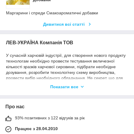
Маргарини і спреди Смакоароматичні добавки
Дивитися всі статті
ЛЕВ-УКРАЇНА Компанія ТОВ
У сучасній харчовій індустрії, для створення нового продукту
технологам необхідно провести тестування величезної
кількості зразків харчової сировини, підібрати необхідне
дозування, розробити технологічну схему виробництва,
провести вибір необхідного обладнання. Не секрет, що для
отримання органолептичної переваги, не обійтися без
Показати все
використання ароматизаторів
та смакоароматичних композицій та барвників.
Про нас
І вибір надійних партнерів стає запорукою стабільної якості,
стабільної складської наявності необхідних інгредієнтів та
прогнозованої цінової політики.
93% позитивних з 122 відгуків за рік
Працює з 28.04.2010
Компанія ЛЕВ-УКРАЇНА з 1999 року є надійним партнером