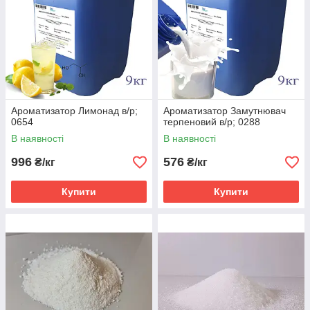
Ароматизатор Лимонад в/р;
Ароматизатор Замутнювач
0654
терпеновий в/р; 0288
В наявності
В наявності
996
576
₴/кг
₴/кг
Купити
Купити