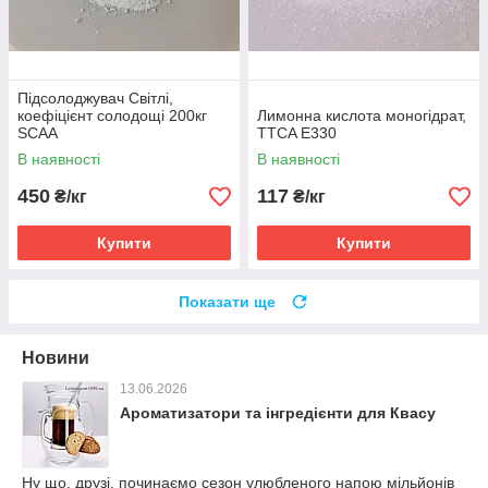
Підсолоджувач Світлі,
коефіцієнт солодощі 200кг
Лимонна кислота моногідрат,
SCAA
TTCA Е330
В наявності
В наявності
450
117
₴/кг
₴/кг
Купити
Купити
Показати ще
Новини
13.06.2026
Ароматизатори та інгредієнти для Квасу
Ну що, друзі, починаємо сезон улюбленого напою мільйонів