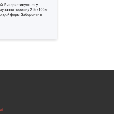
ий. Використовується у
озування порошку 2-5г/100кг
рідкій формі Заборонен в
ті