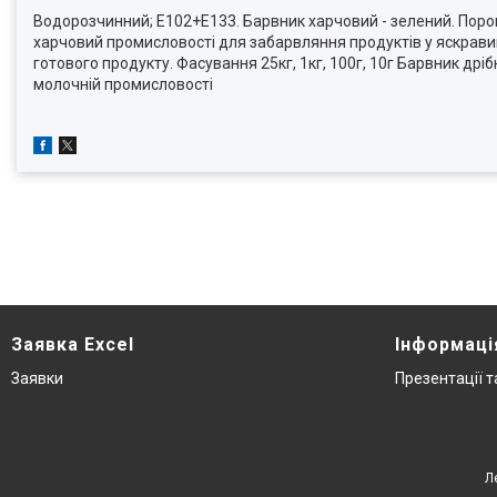
Водорозчинний; E102+E133. Барвник харчовий - зелений. Порош
харчовий промисловості для забарвляння продуктів у яскравий
готового продукту. Фасування 25кг, 1кг, 100г, 10г Барвник др
молочній промисловості
Заявка Excel
Інформаці
Заявки
Презентації 