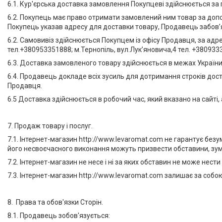
6.1. Кур'єрська доставка замовлення Покупцеві здійснюється за
6.2. Покупець має право отримати замовлений ним товар за допо
Покупець указав адресу для доставки товару, Продавець забов’
6.2. Самовивіз здійснюється Покупцем із офісу Продавця, за адр
тел.+380953351888; м.Тернопіль, вул.Лук’яновича,4 тел. +380933
6.3. Доставка замовленого товару здійснюється в межах Україн
6.4. Продавець докладе всіх зусиль для дотримання строків дос
Продавця.
6.5 Доставка здійснюється в робочий час, який вказано на сайті
7. Продаж товару і послуг.
7.1. Інтернет-магазин http://www.levaromat.com не гарантує бе
його несвоєчасного виконання можуть призвести обставини, зу
7.2. Інтернет-магазин не несе і ні за яких обставин не може нести
7.3. Інтернет-магазин http://www.levaromat.com залишає за собо
8. Права та обов'язки Сторін.
8.1. Продавець зобов'язується: