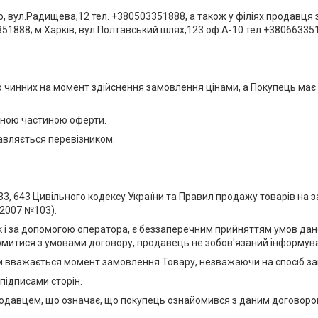
 вул.Радищева,12 тел. +380503351888, а також у філіях продавця з
351888; м.Харків, вул.Полтавський шлях,123 оф.А-10 тел +38066335
о чинних на момент здійснення замовлення цінами, а Покупець має 
ємною частиною оферти.
равляється перевізником.
 633, 643 Цивільного кодексу України та Правил продажу товарів 
.2007 №103).
к і за допомогою оператора, є беззаперечним прийняттям умов дано
йомитися з умовами договору, продавець не зобов'язаний інформув
ем вважається момент замовлення Товару, незважаючи на спосіб за
підписами сторін.
продавцем, що означає, що покупець ознайомився з даним договором