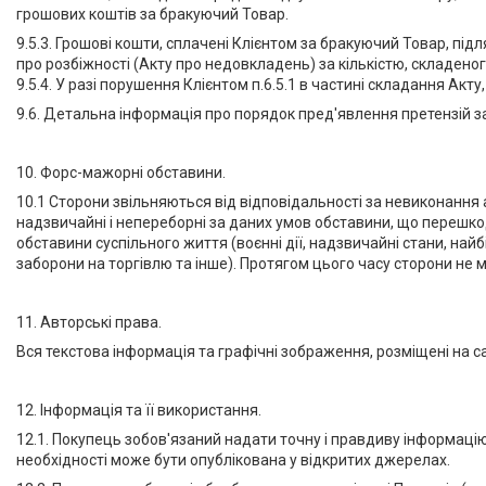
грошових коштів за бракуючий Товар.
9.5.3. Грошові кошти, сплачені Клієнтом за бракуючий Товар, п
про розбіжності (Акту про недовкладень) за кількістю, складеног
9.5.4. У разі порушення Клієнтом п.6.5.1 в частині складання Ак
9.6. Детальна інформація про порядок пред'явлення претензій за
10. Форс-мажорні обставини.
10.1 Сторони звільняються від відповідальності за невиконання
надзвичайні і непереборні за даних умов обставини, що перешкод
обставини суспільного життя (воєнні дії, надзвичайні стани, найб
заборони на торгівлю та інше). Протягом цього часу сторони не 
11. Авторські права.
Вся текстова інформація та графічні зображення, розміщені на с
12. Інформація та її використання.
12.1. Покупець зобов'язаний надати точну і правдиву інформацію в
необхідності може бути опублікована у відкритих джерелах.