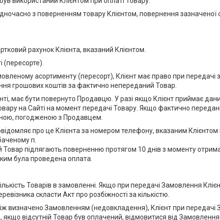
був використаний Клієнтом при оплаті Товару.
 одночасно з поверненням товару Клієнтом, повернення зазначеної
ртковий рахунок Клієнта, вказаний Клієнтом.
 (пересорте).
замовленому асортименту (пересорт), Клієнт має право при передачі
ння грошових коштів за фактично непереданий Товар.
нті, має бути повернуто Продавцю. У разі якщо Клієнт приймає дан
вару на Сайті на момент передачі Товару. Якщо фактично передан
ціною, погодженою з Продавцем.
 повідомляє про це Клієнта за номером телефону, вказаним Клієнто
баченому п.
ий Товар підлягають поверненню протягом 10 днів з моменту отрим
яким була проведена оплата.
ількість Товарів в замовленні. Якщо при передачі Замовлення Клієн
ревізника скласти Акт про розбіжності за кількістю.
 ніж визначено Замовленням (недовкладення), Клієнт при передачі 
о, якщо відсутній Товар був оплачений, відмовитися від Замовленн