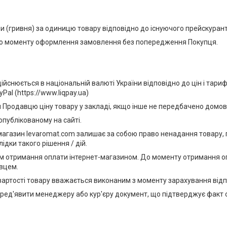
аїни (гривня) за одиницю товару відповідно до існуючого прейскуран
 до моменту оформлення замовлення без попередження Покупця.
дійснюється в національній валюті України відповідно до цін і тар
al (https://www.liqpay.ua)
ти Продавцю ціну товару у закладі, якщо інше не передбачено домо
опублікованому на сайті.
ет-магазин levaromat.com залишає за собою право ненадання товару
ідки такого рішення / дій.
том отримання оплати інтернет-магазином. До моменту отримання оп
авцем.
ті вартості товару вважається виконаним з моменту зарахування ві
 пред'явити менеджеру або кур'єру документ, що підтверджує факт 