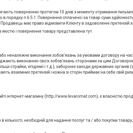
ідлягають поверненню протягом 10 днів з моменту отримання письмо
о в порядку п.6.5.1. Повернення сплаченої за товар суми здійснюєть
ту, Продавець має право відмовити Клієнту в задоволенні претензій 
 якістю і повернення товару представлена тут.
 або неналежне виконання зобов'язань за умовами договору на час
жають виконанню своїх зобов'язань сторонами за цим Договором. До
ільші страйки, епідемії і т.д.), заборонні заходи державних органів
мають взаємних претензій і кожна зі сторін приймає на себе свій р
айті інтернет-магазину (http://www.levaromat.com), є власністю про
 кількості, необхідній для надання послуг та / або покупки товару,