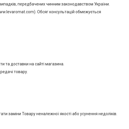
м випадків, передбачених чинним законодавством України.
www.levaromat.com). Обсяг консультацій обмежується
и та доставки на сайті магазина.
редачі товару.
ти заміни Товару неналежної якості або усунення недоліків.