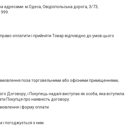
а адресами: м.Одеса, Овідіопольська дорога, 3/73,
1999.
право оплатити і прийняти Товар відповідно до умов цього
на замовлення поза торговельними або офісними приміщеннями,
го Договору, і Покупець надалі виступає як особа, яка вступила
ати Покупця про наявність договору.
мовлення і форму оплати.
 і погоджується з ним.