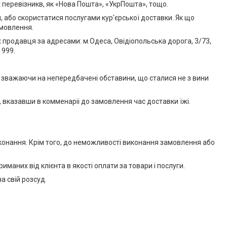
 перевізникв, як «Нова Пошта», «УкрПошта», тощо.
 або скористатися послугами кур'єрської доставки. Як що
амовлення.
х продавця за адресами: м.Одеса, Овідіопольська дорога, 3/73,
1999.
і зважаючи на непередбачені обставини, що сталися не з вини
, вказавши в комменаріі до замовлення час доставки їжі.
конання. Крім того, до неможливості виконання замовлення або
риманих від клієнта в якості оплати за товари і послуги.
а свій розсуд.