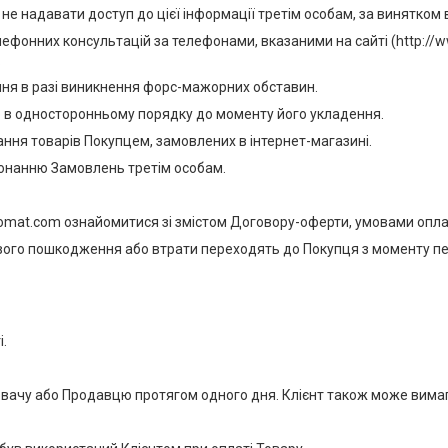
 не надавати доступ до цієї інформації третім особам, за винятко
ефонних консультацій за телефонами, вказаними на сайті (http://
.
ння в разі виникнення форс-мажорних обставин.
р в односторонньому порядку до моменту його укладення.
ання товарів Покупцем, замовлених в інтернет-магазині.
иконанню Замовлень третім особам.
aromat.com ознайомитися зі змістом Договору-оферти, умовами оплат
ового пошкодження або втрати переходять до Покупця з моменту пе
і.
ювачу або Продавцю протягом одного дня. Клієнт також може вимага