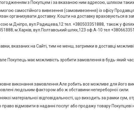
 погодженням з Покупцем і за вказаною ним адресою, шляхом таких
могою самостійного вивезення (самовивезення) із офісу Продавця,
язан организувати доставку. Кошти на доставку враховуються в з
есою м.Дніпро, вул.Радищева,12 тел. +380503351888, також у філія
351888; м.Харків, вул.Полтавський шлях,123 оф.А-10 тел +38066335
и
тавки, вказаних на Сайті, тим не менш, затримки в доставці можлив
, але Покупець має можливість зробити замовлення в будь-який час
зумовне виконання замовлення.Але робить все можливе для його ви
мовлені людським фактором або ж обставини непереборної сили.
 ніякої матеріальної відповідальності, що виходить за рамки сум, от
ю право відмовити в наданні послуг або продажу товару Покупцеві н