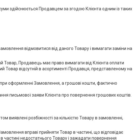
 суми здійснюється Продавцем за згодою Клієнта одним із таких
 замовлення відмовитися від даного Товару і вимагати заміни на
ий Товар, Продавець має право вимагати від Клієнта оплати
ий Товар відсутній в асортименті Продавця, представленому на
м при оформленні Замовлення, а грошові кошти, фактично
ання письмової заяви Клієнта про повернення грошових коштів.
том виявлені розбіжності за кількістю Товару в замовленні,
Замовлення вправі прийняти Товар в частині, що відповідає
я в частині недостатнього Товару і зажадати повернення