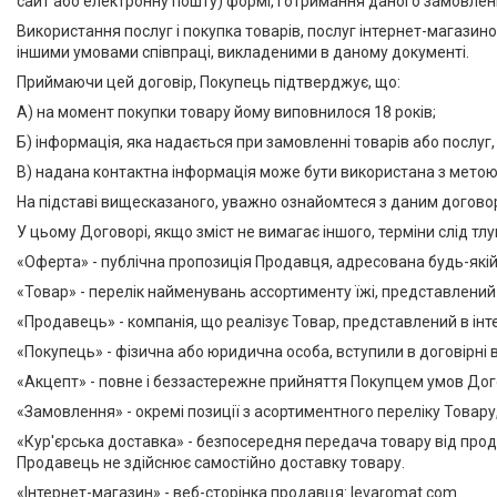
сайт або електронну пошту) формі, і отримання даного замовлен
Використання послуг і покупка товарів, послуг інтернет-магази
іншими умовами співпраці, викладеними в даному документі.
Приймаючи цей договір, Покупець підтверджує, що:
А) на момент покупки товару йому виповнилося 18 років;
Б) інформація, яка надається при замовленні товарів або послуг
В) надана контактна інформація може бути використана з метою ін
На підставі вищесказаного, уважно ознайомтеся з даним договоро
У цьому Договорі, якщо зміст не вимагає іншого, терміни слід т
«Оферта» - публічна пропозиція Продавця, адресована будь-якій 
«Товар» - перелік найменувань ассортименту їжі, представлений
«Продавець» - компанія, що реалізує Товар, представлений в інт
«Покупець» - фізична або юридична особа, вступили в договірні 
«Акцепт» - повне і беззастережне прийняття Покупцем умов Дог
«Замовлення» - окремі позиції з асортиментного переліку Товар
«Кур'єрська доставка» - безпосередня передача товару від про
Продавець не здійснює самостійно доставку товару.
«Інтернет-магазин» - веб-сторінка продавця: levaromat.com