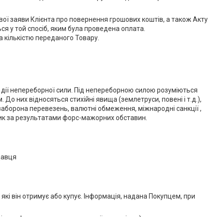
вої заяви Клієнта про повернення грошових коштів, а також Акту
ся у той спосіб, яким була проведена оплата.
за кількістю переданого Товару.
 дії непереборної сили. Під непереборною силою розуміються
 них відносяться стихійні явища (землетруси, повені і т.д.),
 (заборона перевезень, валютні обмеження, міжнародні санкції ,
изик за результатами форс-мажорних обставин.
давця
 які він отримує або купує. Інформація, надана Покупцем, при