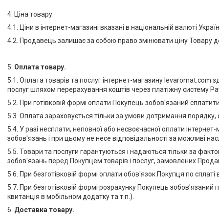
4. Ціна товару.
4.1. Ціни в інтернет-магазині вказані в національній валюті Укр
4.2. Продавець залишає за собою право змінювати ціну Товару
5.
Оплата товару.
5.1. Оплата товарів та послуг інтернет-магазину levaromat.com з
послуг шляхом перерахування коштів через платіжну систему PayP
5.2. При готівковій формі оплати Покупець зобов'язаний сплати
5.3 Оплата зараховується тільки за умови дотримання порядку, 
5.4. У разі несплати, неповної або несвоєчасної оплати інтерн
зобов'язань і при цьому не несе відповідальності за можливі насл
5.5. Товари та послуги гарантуються і надаються тільки за фак
зобов'язань перед Покупцем товарів і послуг, замовлених Прод
5.6. При безготівковій формі оплати обов'язок Покупця по спла
5.7. При безготівковій формі розрахунку Покупець зобов'язаний
квитанція в мобільном додатку та т.п.).
6.
Доставка товару.