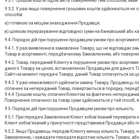
9.3.1. Грошові кошти підлягають поверненню тим способом, який 
9.3.2. У разі якщо повернення грошових коштів здійснюється не
способів:
а) готівкою за місцем знаходження Продавця;
в) шляхом перерахування відповідної суми на банківський або ка
9.4. Порядок дій при порушенні продавцем умови про асортименті
9.4.1. У разі виявлення в замовленні Товару, що не відповідає 
Товар в асортименті, передбаченому Замовленням, або поверне
9.4.2. Товар, переданий Клієнту в порушення умови про асортиме
даного Товару за ціною, встановленою Продавцем для даного То
Сайті на момент передачі Товару, даний Товар оплачується за 
9.4.3. У разі неможливості здійснити заміну Товару, Продавець
сплачені за непереданий Товар, повертаються в порядку, перед
9.4.4. Грошові кошти, сплачені Клієнтом за фактично непередан
Повернення сплаченої за товар суми здійснюється у той спосіб, 
9.5. Порядок дій при порушенні Продавцем умови про кількість.
9.5.1. При передачі Замовлення Клієнт зобов'язаний перевірити к
Клієнт зобов'язаний у присутності представника Продавця або пе
9.5.2. Якщо Продавець передав Клієнту меншу кількість Товару,
Замовленню, і зажадати передати відсутню кількість Товару, аб