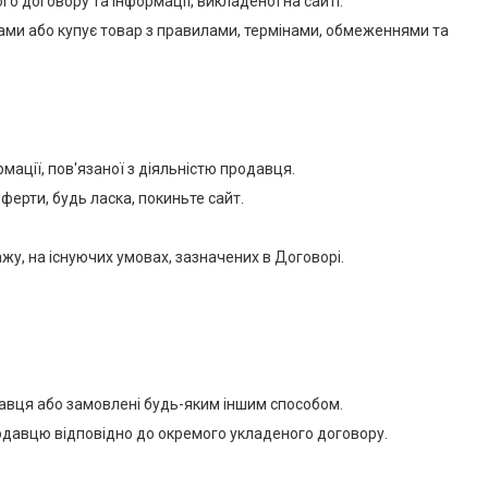
о договору та інформації, викладеної на сайті.
гами або купує товар з правилами, термінами, обмеженнями та
мації, пов'язаної з діяльністю продавця.
ферти, будь ласка, покиньте сайт.
жу, на існуючих умовах, зазначених в Договорі.
одавця або замовлені будь-яким іншим способом.
одавцю відповідно до окремого укладеного договору.