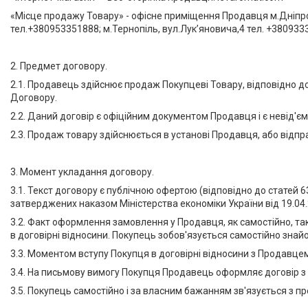
«Місце продажу Товару» - офісне приміщення Продавця м.Дніпро,
тел.+380953351888; м.Тернопіль, вул.Лук’яновича,4 тел. +380933
2. Предмет договору.
2.1. Продавець здійснює продаж Покупцеві Товару, відповідно д
Договору.
2.2. Даний договір є офіційним документом Продавця і є невід'
2.3. Продаж товару здійснюється в установі Продавця, або відп
3. Момент укладання договору.
3.1. Текст договору є публічною офертою (відповідно до статей
затверджених наказом Міністерства економіки України від 19.04
3.2. Факт оформлення замовлення у Продавця, як самостійно, та
в договірні відносини. Покупець зобов'язується самостійно зна
3.3. Моментом вступу Покупця в договірні відносини з Продавц
3.4. На письмову вимогу Покупця Продавець оформляє договір з 
3.5. Покупець самостійно і за власним бажанням зв'язується з 