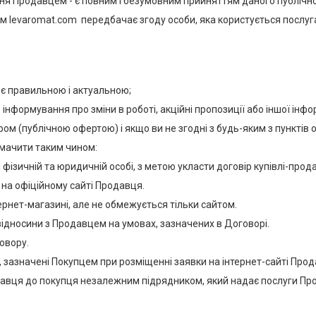
ня Продавцем - є повним і безумовним прийняттям даного публічног
ном levaromat.com передбачає згоду особи, яка користується послу
, є правильною і актуальною;
формування про зміни в роботі, акційні пропозиції або іншої інфор
м (публічною офертою) і якщо ви не згодні з будь-яким з пунктів о
лумачити таким чином:
фізичній та юридичній особі, з метою укласти договір купівлі-прода
 на офіційному сайті Продавця.
ернет-магазині, але не обмежується тільки сайтом.
відносини з Продавцем на умовах, зазначених в Договорі.
овору.
у, зазначені Покупцем при розміщенні заявки на інтернет-сайті Пр
давця до покупця незалежним підрядником, який надає послуги Пр