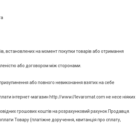
та
ифів, встановлених на момент покупки товарів або отримання
вленістю або договором між сторонами.
, призупинення або повного невиконання взятих на себе
лати інтернет-магазин http://www//levaromat.com не несе ніяких
дповідних грошових коштів на розрахунковий рахунок Продавця.
оплати Товару (платіжне доручення, квитанція про сплату,