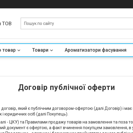
я ТОВ
о товар
Товари
Ароматизатори фасування
Договір публічної оферти
й договір, який є публічним договором-офертою (далі Договір) і ма
 і юридичних осіб (далі Покупець).
 (далі - ЦКУ) та Правилами продажу товарів на замовлення та поз
ний документ є офертою, а факт вчинення покупцем замовлення, в ус