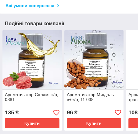
Всі умови повернення
Подібні товари компанії
Ароматизатор Салямі ж/р;
Ароматизатор Мигдаль
Аром
0881
в+ж/р; 11.038
трав
135
96
108
₴
₴
Купити
Купити