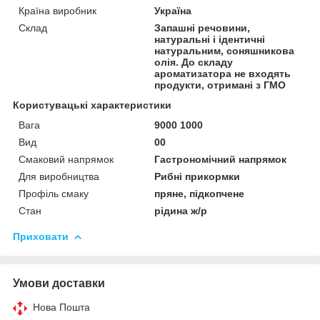
Країна виробник
Україна
Склад
Запашні речовини,
натуральні і ідентичні
натуральним, соняшникова
олія. До складу
ароматизатора не входять
продукти, отримані з ГМО
Користувацькі характеристики
Вага
9000 1000
Вид
00
Смаковий напрямок
Гастрономічний напрямок
Для виробництва
Рибні прикормки
Профіль смаку
пряне, підкопчене
Стан
рідина ж/р
Приховати
Умови доставки
Нова Пошта