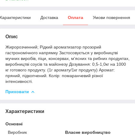
Характеристики
Доставка
Оплата
Умови повернення
Опис
Жиророзчинний; Рідкий ароматизатор прозорий
гастрономічного напрямку Застосовується у виробництві
мучних виробів, піци, консервах, м'ясних та рибних продуктах,
виробництві соусів та майонезу Дозування: 0,5-1,0кг на 1000
кг готового продукту. (1г аромату/1кг продукту) Аромат:
пряний, підкопчений. Колір: помаранчевий різної
інтенсивності.
Приховати
Характеристики
Основні
Виробник
Власне виробництво