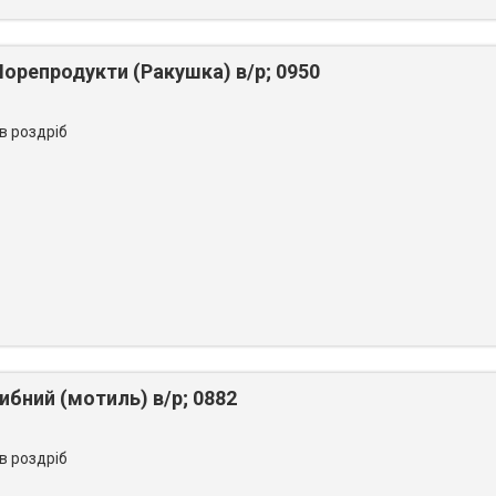
орепродукти (Ракушка) в/р; 0950
 в роздріб
бний (мотиль) в/р; 0882
 в роздріб