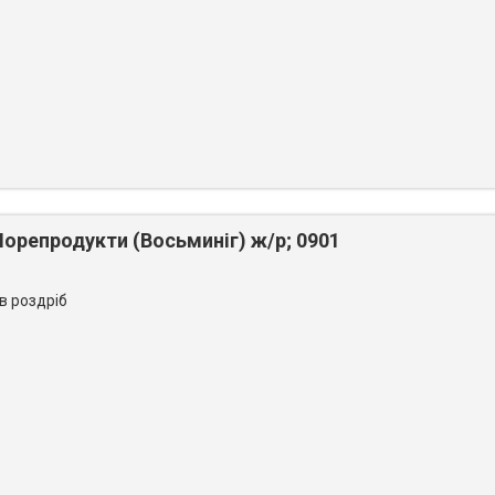
орепродукти (Восьминіг) ж/р; 0901
 в роздріб