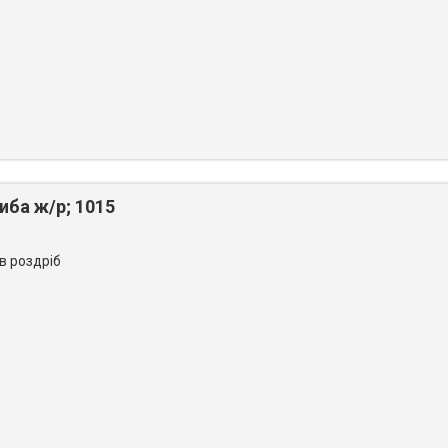
иба ж/р; 1015
 в роздріб