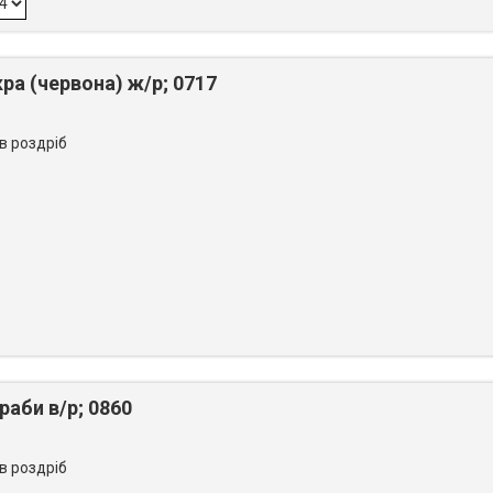
ра (червона) ж/р; 0717
 в роздріб
аби в/р; 0860
 в роздріб