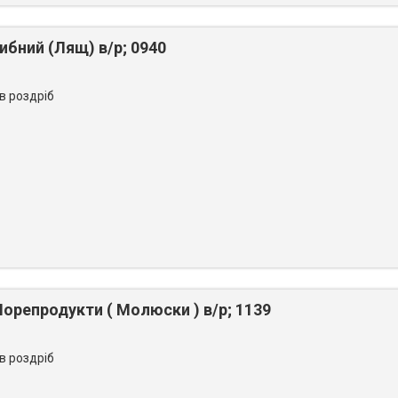
бний (Лящ) в/р; 0940
 в роздріб
репродукти ( Молюски ) в/р; 1139
 в роздріб