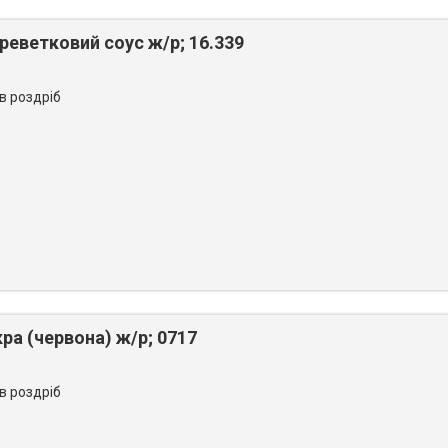
еветковий соус ж/р; 16.339
 в роздріб
ра (червона) ж/р; 0717
 в роздріб