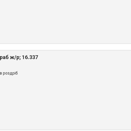
аб ж/р; 16.337
 в роздріб