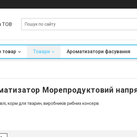
я ТОВ
о товар
Товари
Ароматизатори фасування
матизатор Морепродуктовий напр
лі, корм для тварин, виробників рибних консерв.