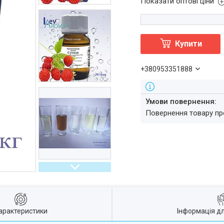
Показати оптові ціни
Купити
+380953351888
повернення товару п
арактеристики
Інформація д