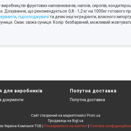
 виробництві фруктових наповнювачів, напоїв, сиропів, кондитерськ
. Дозування, що рекомендується: 0,8 - 1,2 кг на 1000кг готового пр
серванти
,
підсолоджувачі
та деякі інші інгредієнти, власного імпор
а суниця. Смак: свіжа суниця. Колір: безбарвний, можливий жовтувати
я для виробників
Попутна доставка
та документи
Попутна доставка
Сайт створений на маркетплейсі
Prom.ua
Продавець на Bigl.ua
Лев-Україна Компанія ТОВ |
Поскаржитися на контент
|
Політика конфіденційнос