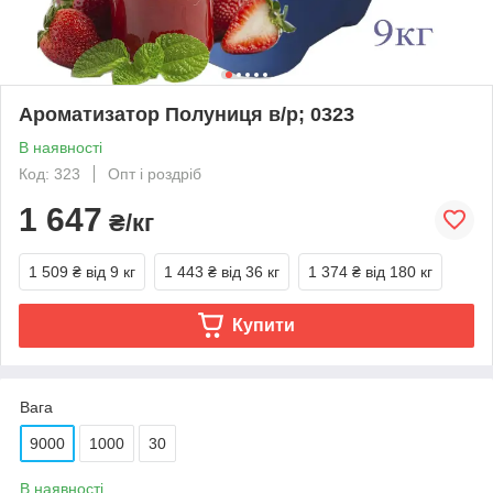
Ароматизатор Полуниця в/р; 0323
В наявності
Код: 323
Опт і роздріб
1 647
₴/кг
1 509 ₴
від 9 кг
1 443 ₴
від 36 кг
1 374 ₴
від 180 кг
Купити
Вага
9000
1000
30
В наявності