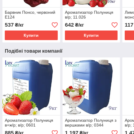
Барвник Понсо, червоний
Ароматизатор Полуниця
Лимо
Е124
в/р; 11.026
моно
537
642
117
₴/кг
₴/кг
Купити
Купити
Подібні товари компанії
Ароматизатор Полуниця
Ароматизатор Полуниця з
Аро
в+ж/р; в/р; 0601
вершками в/р; 0344
в/р;
885
1 197
1 4
₴/кг
₴/кг