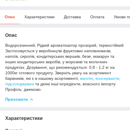
Опис
Характеристики
Доставка
Оплата
Умови п
Опис
Водорозчинний; Рідкий ароматизатор прозорий, термостійкий
Застосовується у виробництві фруктових наповнювачів,
напоїв, сиропів, кондитерських вершків, безе, макарун та
інших кондитерських виробів, у морозиві та молочних
продуктах. Дозування, що рекомендується: 0,8 - 1,2 кг на
1000кг готового продукту. Зверніть увагу на асортимент
барвників, які є в нашому асортименті,
ванілін
,
консерванти
,
підсолоджувачі
та деякі інші інгредієнти, власного імпорту.
Профіль: джемово.
Приховати
Характеристики