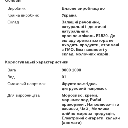
Основні
Виробник
Власне виробництво
Країна виробник
Україна
Склад
Запашні речовини,
натуральні і ідентичні
натуральним,
пропіленгліколь Е1520. До
складу ароматизатора не
входять продукти, отримані
з ГМО. Без наявності у
складі молочних жирів.
Користувацькі характеристики
Вага
9000 1000
Вид
01
Смаковий напрямок
Фруктово-ягідно-
цитрусовий напрямок
Для виробництва
Морозиво, креми,
маршмеллоу, Рибні
прикормки , Наповнювачі та
начинки, Чай , Молочна,
олійно-жирова продукція,
Електронні сигарети, кальян
(аромати)