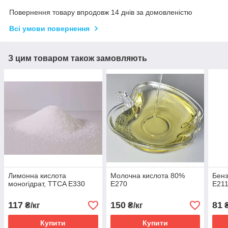
Повернення товару впродовж 14 днів за домовленістю
Всі умови повернення
З цим товаром також замовляють
Лимонна кислота
Молочна кислота 80%
Бенз
моногідрат, TTCA Е330
Е270
Е21
117
150
81
₴/кг
₴/кг
₴
Купити
Купити