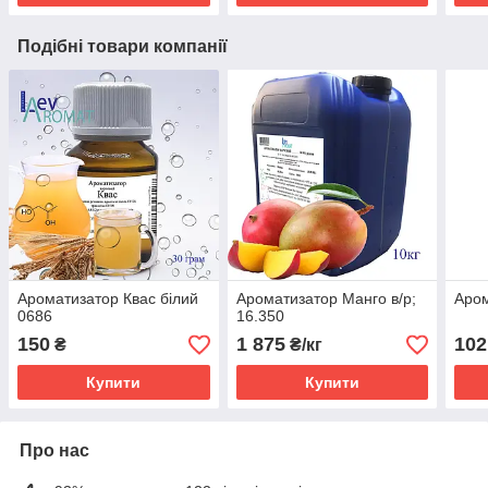
Подібні товари компанії
Ароматизатор Квас білий
Ароматизатор Манго в/р;
Аром
0686
16.350
150
1 875
102
₴
₴/кг
Купити
Купити
Про нас