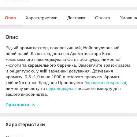
Опис
Характеристики
Доставка
Оплата
Умови п
Опис
Рідкий ароматизатор, водорозчинний; Найпопулярніший
літній напій. Квас складається з Ароматизатора Квас,
комплексного підсолоджувача Світлі або цукру, лимонної
кислоти та карамельного барвника. Замовляйте зразок разом
із рецептурою, у якій зазначені дозування. Дозування
аромату: 0,5 -1,0 кг на 1000 л готового продукту. Аромат:
хлібний з нотою бродіння Пропонуємо
барвники натуральні
,
лимонну кислоту та
підсолоджувачі
власного імпорту для
вашого виробництва.
Приховати
Характеристики