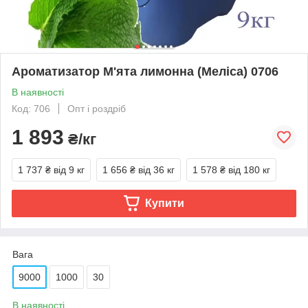
Ароматизатор М'ята лимонна (Меліса) 0706
В наявності
Код: 706
Опт і роздріб
1 893
₴/кг
1 737 ₴
від 9 кг
1 656 ₴
від 36 кг
1 578 ₴
від 180 кг
Купити
Вага
9000
1000
30
В наявності