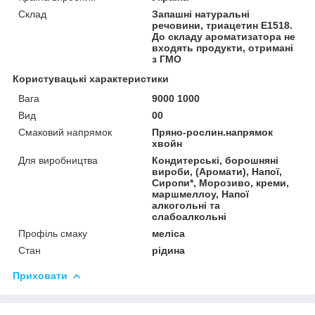
Склад
Запашні натуральні
речовини, триацетин Е1518.
До складу ароматизатора не
входять продукти, отримані
з ГМО
Користувацькі характеристики
Вага
9000 1000
Вид
00
Смаковий напрямок
Пряно-рослин.напрямок
хвойн
Для виробництва
Кондитерські, борошняні
вироби, (Аромати), Напої,
Сиропи*, Морозиво, креми,
маршмеллоу, Напої
алкогольні та
слабоалкольні
Профіль смаку
меліса
Стан
рідина
Приховати