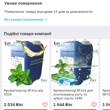
Умови повернення
Повернення товару впродовж 14 днів за домовленістю
Всі умови повернення
Подібні товари компанії
Ароматизатор М'ята ж/р;
Ароматизатор М'ята для
Аром
0326
ополіскувача рота та
067
зубної пасти 1448
2 034
1 644
1 0
₴/кг
₴/кг