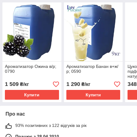
Ароматизатор Ожина в/р;
Ароматизатор Банан в+ж/
Цуко
0790
р; 0590
під
нат
барв
1 509
1 290
348
₴/кг
₴/кг
вати
Купити
Купити
Про нас
93% позитивних з 122 відгуків за рік
Працює з 28.04.2010