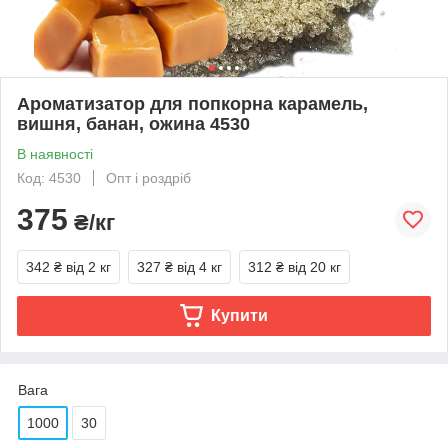
Ароматизатор для попкорна карамель,
вишня, банан, ожина 4530
В наявності
Код: 4530
Опт і роздріб
375
₴/кг
342 ₴
від 2 кг
327 ₴
від 4 кг
312 ₴
від 20 кг
Купити
Вага
1000
30