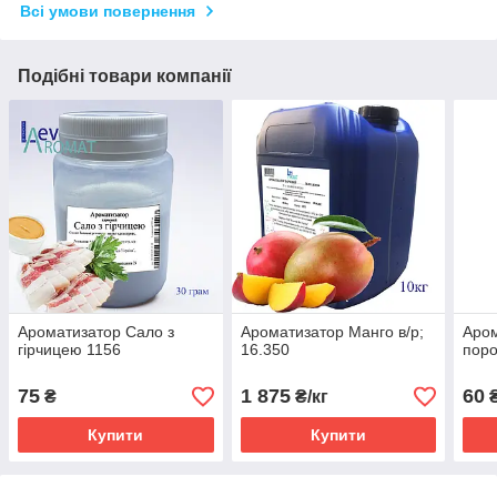
Всі умови повернення
Подібні товари компанії
Ароматизатор Сало з
Ароматизатор Манго в/р;
Аром
гірчицею 1156
16.350
поро
75
1 875
60
₴
₴/кг
Купити
Купити