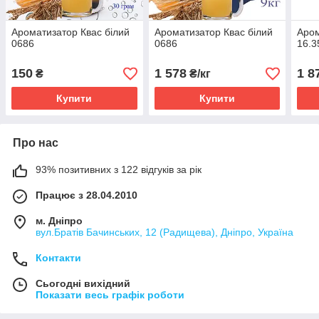
Ароматизатор Квас білий
Ароматизатор Квас білий
Аром
0686
0686
16.3
150
1 578
1 8
₴
₴/кг
Купити
Купити
Про нас
93% позитивних з 122 відгуків за рік
Працює з 28.04.2010
м. Дніпро
вул.Братів Бачинських, 12 (Радищева), Дніпро, Україна
Контакти
Сьогодні вихідний
Показати весь графік роботи