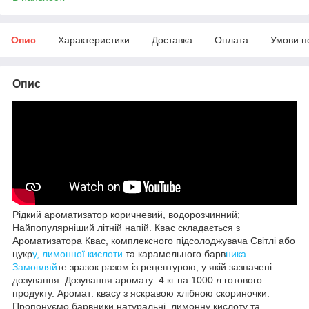
Опис
Характеристики
Доставка
Оплата
Умови п
Опис
Рідкий ароматизатор коричневий, водорозчинний;
Найпопулярніший літній напій. Квас складається з
Ароматизатора Квас, комплексного підсолоджувача Світлі або
цукр
у, лимонної кислоти
та карамельного барв
ника.
Замовляй
те зразок разом із рецептурою, у якій зазначені
дозування. Дозування аромату: 4 кг на 1000 л готового
продукту. Аромат: квасу з яскравою хлібною скориночки.
Пропонуємо барвники натуральні, лимонну кислоту та