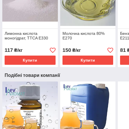
Лимонна кислота
Молочна кислота 80%
Бенз
моногідрат, TTCA Е330
Е270
Е21
117
150
81
₴/кг
₴/кг
₴
Купити
Купити
Подібні товари компанії