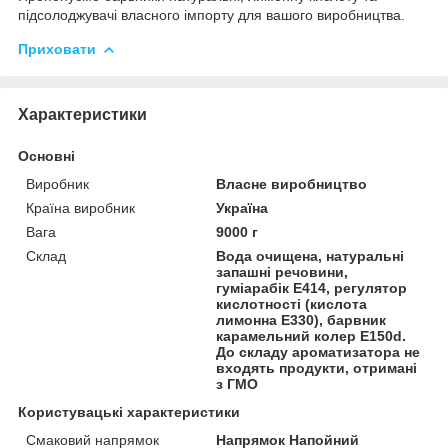
підсолоджувачі власного імпорту для вашого виробництва.
Приховати
Характеристики
Основні
Виробник
Власне виробництво
Країна виробник
Україна
Вага
9000 г
Склад
Вода очищена, натуральні
запашні речовини,
гуміарабік Е414, регулятор
кислотності (кислота
лимонна Е330), барвник
карамельний колер Е150d.
До складу ароматизатора не
входять продукти, отримані
з ГМО
Користувацькі характеристики
Смаковий напрямок
Напрямок Напойний