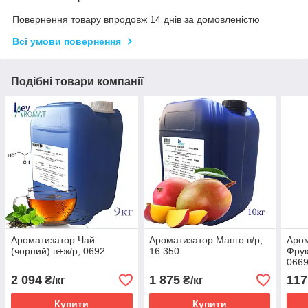
Повернення товару впродовж 14 днів за домовленістю
Всі умови повернення
Подібні товари компанії
Ароматизатор Чай
Ароматизатор Манго в/р;
Аром
(чорний) в+ж/р; 0692
16.350
Фрук
066
2 094
1 875
117
₴/кг
₴/кг
Купити
Купити