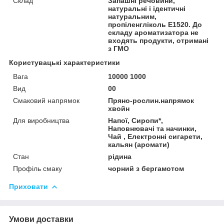
Склад
Запашні речовини,
натуральні і ідентичні
натуральним,
пропіленгліколь Е1520. До
складу ароматизатора не
входять продукти, отримані
з ГМО
Користувацькі характеристики
Вага
10000 1000
Вид
00
Смаковий напрямок
Пряно-рослин.напрямок
хвойн
Для виробництва
Напої, Сиропи*,
Наповнювачі та начинки,
Чай , Електронні сигарети,
кальян (аромати)
Стан
рідина
Профіль смаку
чорний з бергамотом
Приховати
Умови доставки