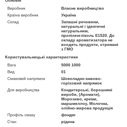
Основні
Виробник
Власне виробництво
Країна виробник
Україна
Склад
Запашні речовини,
натуральні і ідентичні
натуральним,
пропіленгліколь Е1520. До
складу ароматизатора не
входять продукти, отримані
з ГМО
Користувальницькі характеристики
Вага
5000 1000
Вид
01
Смаковий напрямок
Шоколадно-кавово-
горіховий напрямок
Для виробництва
Кондитерські, борошняні
вироби, (Аромати),
Морозиво, креми,
маршмеллоу, Молочна,
олійно-жирова продукція
Профіль смаку
фондю
Стан
рідина