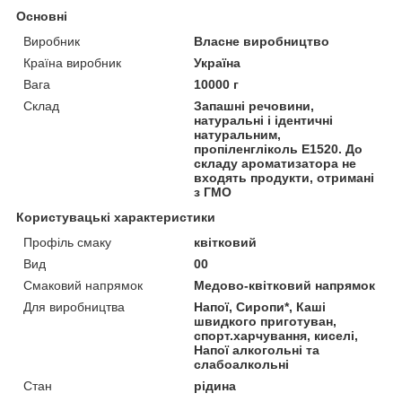
Основні
Виробник
Власне виробництво
Країна виробник
Україна
Вага
10000 г
Склад
Запашні речовини,
натуральні і ідентичні
натуральним,
пропіленгліколь Е1520. До
складу ароматизатора не
входять продукти, отримані
з ГМО
Користувацькі характеристики
Профіль смаку
квітковий
Вид
00
Смаковий напрямок
Медово-квітковий напрямок
Для виробництва
Напої, Сиропи*, Каші
швидкого приготуван,
спорт.харчування, киселі,
Напої алкогольні та
слабоалкольні
Стан
рідина