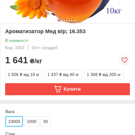
Ароматизатор Мед в/р; 16.353
В наявності
Код: 3353
Опт і роздріб
1 641
₴/кг
1 506 ₴
від 10 кг
1 437 ₴
від 40 кг
1 368 ₴
від 200 кг
Купити
Вага
10000
1000
30
Стан