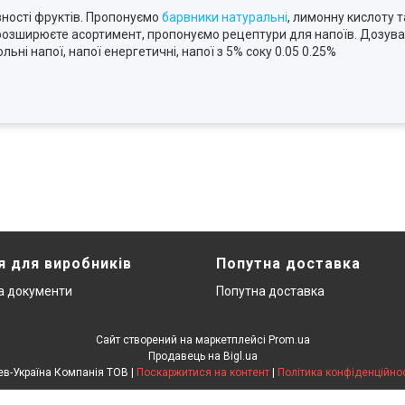
вності фруктів. Пропонуємо
барвники натуральні
, лимонну кислоту 
розширюєте асортимент, пропонуємо рецептури для напоїв. Дозування
ьні напої, напої енергетичні, напої з 5% соку 0.05 0.25%
я для виробників
Попутна доставка
та документи
Попутна доставка
Сайт створений на маркетплейсі
Prom.ua
Продавець на Bigl.ua
Лев-Україна Компанія ТОВ |
Поскаржитися на контент
|
Політика конфіденційнос