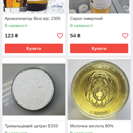
Ароматизатор Віскі в/р; 2305
Сироп інвертний
В наявності
В наявності
123
54
₴
₴
Купити
Купити
Трикальцієвий цитрат Е333
Молочна кислота 80%