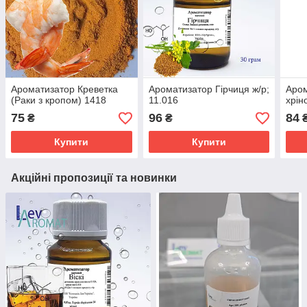
Ароматизатор Креветка
Ароматизатор Гірчиця ж/р;
Аром
(Раки з кропом) 1418
11.016
хрін
75
96
84
₴
₴
Купити
Купити
Акційні пропозиції та новинки