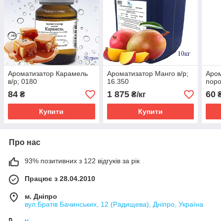
Ароматизатор Карамель
Ароматизатор Манго в/р;
Аром
в/р; 0180
16.350
поро
84
1 875
60
₴
₴/кг
Купити
Купити
Про нас
93% позитивних з 122 відгуків за рік
Працює з 28.04.2010
м. Дніпро
вул.Братів Бачинських, 12 (Радищева), Дніпро, Україна