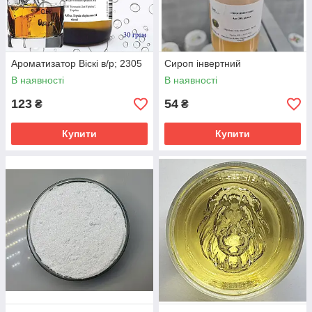
Ароматизатор Віскі в/р; 2305
Сироп інвертний
В наявності
В наявності
123
54
₴
₴
Купити
Купити