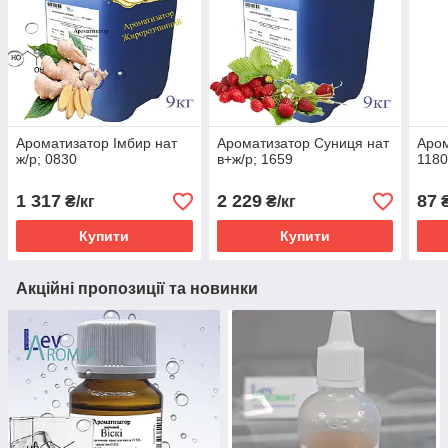
Ароматизатор Імбир нат
Ароматизатор Суниця нат
Аром
ж/р; 0830
в+ж/р; 1659
1180
1 317
2 229
87
₴/кг
₴/кг
Купити
Купити
Акційні пропозиції та новинки