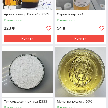
Ароматизатор Віскі в/р; 2305
Сироп інвертний
В наявності
В наявності
123
54
₴
₴
Купити
Купити
Трикальцієвий цитрат Е333
Молочна кислота 80%
В наявності
В наявності