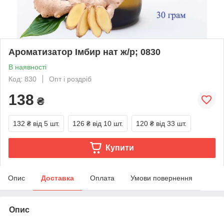
Ароматизатор Імбир нат ж/р; 0830
В наявності
Код: 830
Опт і роздріб
138
₴
132 ₴
від 5 шт.
126 ₴
від 10 шт.
120 ₴
від 33 шт.
Купити
Опис
Доставка
Оплата
Умови повернення
Опис