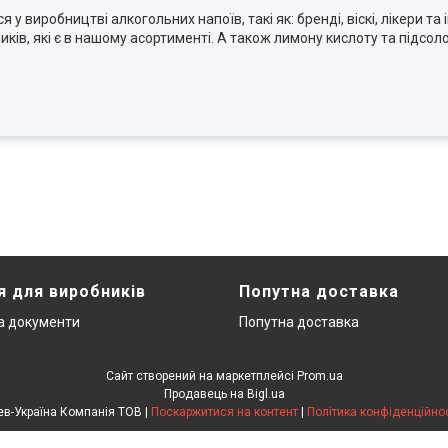
виробництві алкогольних напоїв, такі як: бренді, віскі, лікери та і
ків, які є в нашому асортименті. А також лимону кислоту та підсолод
я для виробників
Попутна доставка
та документи
Попутна доставка
Сайт створений на маркетплейсі
Prom.ua
Продавець на Bigl.ua
Лев-Україна Компанія ТОВ |
Поскаржитися на контент
|
Політика конфіденційнос