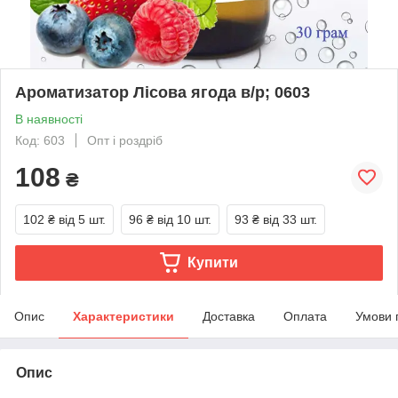
Ароматизатор Лісова ягода в/р; 0603
В наявності
Код: 603
Опт і роздріб
108
₴
102 ₴
від 5 шт.
96 ₴
від 10 шт.
93 ₴
від 33 шт.
Купити
Опис
Характеристики
Доставка
Оплата
Умови 
Опис