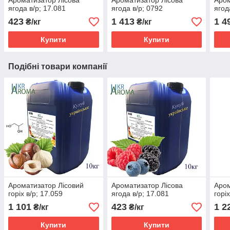
Ароматизатор Лісова
Ароматизатор Лісова
Аром
ягода в/р; 17.081
ягода в/р; 0792
ягод
423
1 413
1 4
₴/кг
₴/кг
Купити
Купити
Подібні товари компанії
Ароматизатор Лісовий
Ароматизатор Лісова
Аром
горіх в/р; 17.059
ягода в/р; 17.081
горі
1 101
423
1 2
₴/кг
₴/кг
Купити
Купити