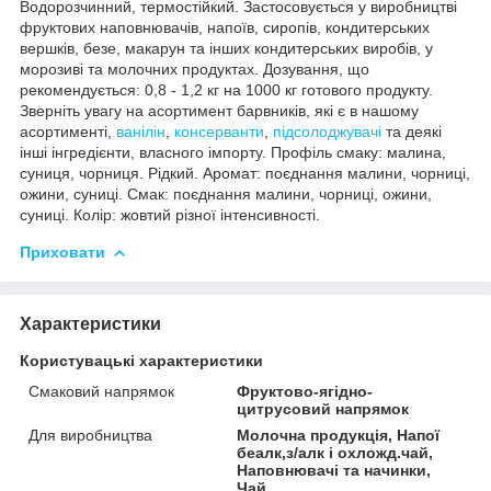
Водорозчинний, термостійкий. Застосовується у виробництві
фруктових наповнювачів, напоїв, сиропів, кондитерських
вершків, безе, макарун та інших кондитерських виробів, у
морозиві та молочних продуктах. Дозування, що
рекомендується: 0,8 - 1,2 кг на 1000 кг готового продукту.
Зверніть увагу на асортимент барвників, які є в нашому
асортименті,
ванілін
,
консерванти
,
підсолоджувачі
та деякі
інші інгредієнти, власного імпорту. Профіль смаку: малина,
суниця, чорниця. Рідкий. Аромат: поєднання малини, чорниці,
ожини, суниці. Смак: поєднання малини, чорниці, ожини,
суниці. Колір: жовтий різної інтенсивності.
Приховати
Характеристики
Користувацькі характеристики
Смаковий напрямок
Фруктово-ягідно-
цитрусовий напрямок
Для виробництва
Молочна продукція, Напої
беалк,з/алк і охложд.чай,
Наповнювачі та начинки,
Чай