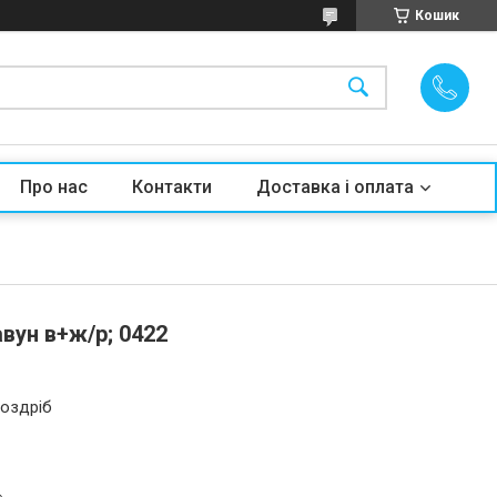
Кошик
Про нас
Контакти
Доставка і оплата
вун в+ж/р; 0422
роздріб