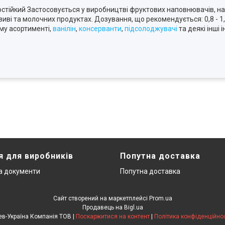
тійкий Застосовується у виробництві фруктових наповнювачів, нап
зиві та молочних продуктах. Дозування, що рекомендується: 0,8 - 1,
ому асортименті,
ванілін
,
консерванти
,
підсолоджувачі
та деякі інші 
я для виробників
Попутна доставка
та документи
Попутна доставка
Сайт створений на маркетплейсі
Prom.ua
Продавець на Bigl.ua
Лев-Україна Компанія ТОВ |
Поскаржитися на контент
|
Політика конфіденційнос