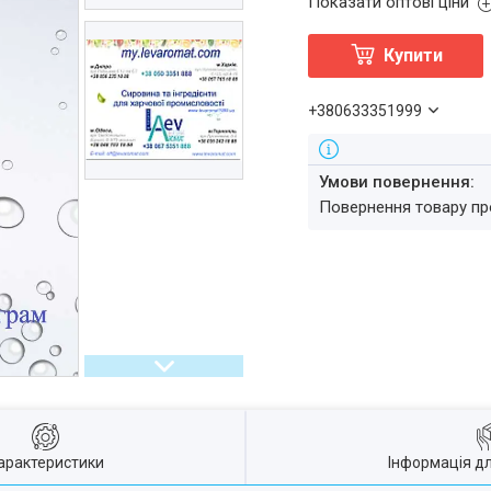
Показати оптові ціни
Купити
+380633351999
повернення товару п
арактеристики
Інформація д