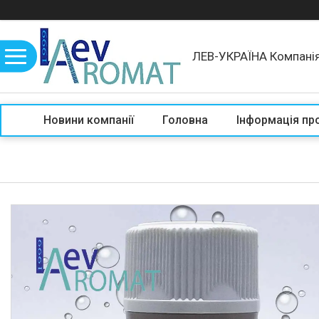
ЛЕВ-УКРАЇНА Компані
Новини компанії
Головна
Інформація пр