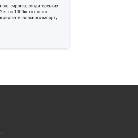
оїв, сиропів, кондитерських
2 кг на 1000кг готового
інгредієнти, власного імпорту.
ті