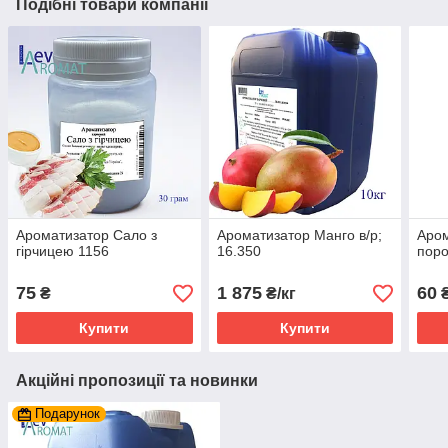
Подібні товари компанії
Ароматизатор Сало з
Ароматизатор Манго в/р;
Аром
гірчицею 1156
16.350
поро
75
1 875
60
₴
₴/кг
Купити
Купити
Акційні пропозиції та новинки
Подарунок