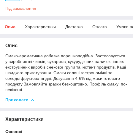
Під замовлення
Опис
Характеристики
Доставка
Оплата
Умови п
Опис
Смако-ароматична добавка порошкоподібна. Застосовується
у виробництві чипсів, сухариків, кукурудзяних паличок, інших
екструзійних виробів снекової групи та інстант продуктів. Каші
швидкого приготування. Смаки солоні гастрономічні та
солодкі фруктово-ягідні. Дозування 4-6% від маси готового
продукту Замовляйте зразки безкоштовно. Профіль смаку: по-
пекінські
Приховати
Характеристики
Основні