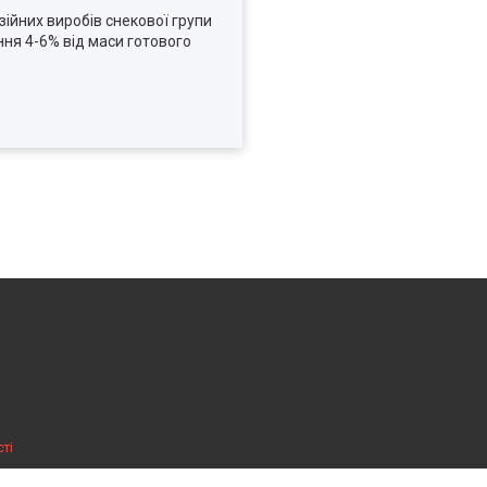
ійних виробів снекової групи
ння 4-6% від маси готового
ті