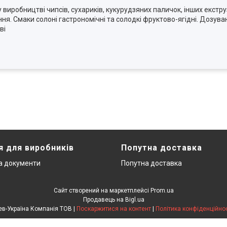
иробництві чипсів, сухариків, кукурудзяних паличок, інших екструз
ння. Смаки солоні гастрономічні та солодкі фруктово-ягідні. Дозува
ві
я для виробників
Попутна доставка
та документи
Попутна доставка
Сайт створений на маркетплейсі
Prom.ua
Продавець на Bigl.ua
Лев-Україна Компанія ТОВ |
Поскаржитися на контент
|
Політика конфіденційнос