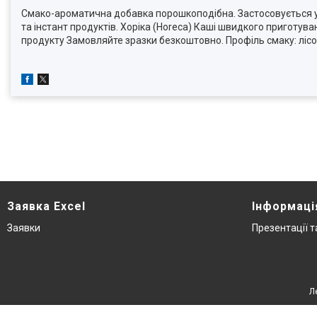
Смако-ароматична добавка порошкоподібна. Застосовується у в
та інстант продуктів. Хоріка (Horeca) Каші швидкого приготува
продукту Замовляйте зразки безкоштовно. Профіль смаку: лісо
Заявка Excel
Інформаці
Заявки
Презентації 