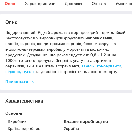
Опис
Характеристики
Доставка
Оплата
Умови п
Опис
Водорозчинний; Рідкий ароматизатор прозорий, термостійкий
Застосовується у виробництві фруктових наповнювачів,
напоїв, сиропів, кондитерських вершків, безе, макарун та
інших кондитерських виробів, у морозиві та молочних
продуктах. Дозування, що рекомендується: 0,8 - 1,2 кг на
1000кг готового продукту. Зверніть увагу на асортимент
барвників, які є в нашому асортименті,
ванілін
,
консерванти
,
підсолоджувачі
та деякі інші інгредієнти, власного імпорту.
Приховати
Характеристики
Основні
Виробник
Власне виробництво
Країна виробник
Україна