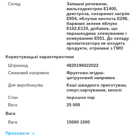
Склад
Запашні речовини,
мальтодекстрин Е1400,
декстроза, сахаринат натрію
Е954, яблучна кислота Е296,
барвник зелене яблуко
Е102,Е133, добавка, що
перешкоджає злежуванню і
комкуванню Е551. До складу
ароматизатора не входять
продукти, отримані з ГМО
Користувацькі характеристики
Штрихкод
4820196022022
Смаковий напрямок
Фруктово-ягідно-
цитрусовий напрямок
Для виробництва
Каші швидкого приготуван,
спорт.харчування, киселі
Стан
порошок окр
Вага
25 000
Вага
Вага
15000 1000
Приховати