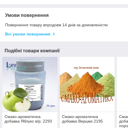
Умови повернення
Повернення товару впродовж 14 днів за домовленістю
Всі умови повернення
Подібні товари компанії
Смако-ароматична
Смако-ароматична
Сма
добавка Яблуко в/р; 2293
добавка Вершки 2195
доба
пор