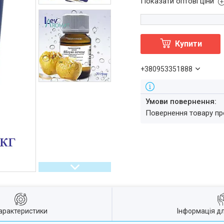
Показати оптові ціни
Купити
+380953351888
повернення товару п
арактеристики
Інформація д