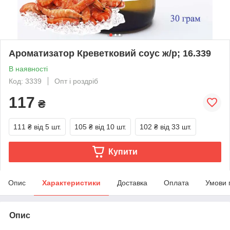
Ароматизатор Креветковий соус ж/р; 16.339
В наявності
Код: 3339
Опт і роздріб
117
₴
111 ₴
від 5 шт.
105 ₴
від 10 шт.
102 ₴
від 33 шт.
Купити
Опис
Характеристики
Доставка
Оплата
Умови 
Опис