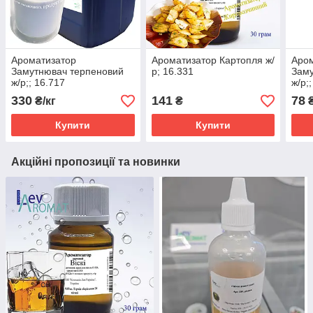
Ароматизатор
Ароматизатор Картопля ж/
Аро
Замутнювач терпеновий
р; 16.331
Заму
ж/р;; 16.717
ж/р;
330
141
78
₴/кг
₴
Купити
Купити
Акційні пропозиції та новинки