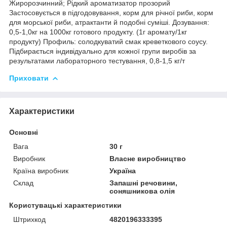
Жиророзчинний; Рідкий ароматизатор прозорий
Застосовується в підгодовування, корм для річної риби, корм
для морської риби, атрактанти й подобні суміші. Дозування:
0,5-1,0кг на 1000кг готового продукту. (1г аромату/1кг
продукту) Профиль: солодкуватий смак креветкового соусу.
Підбирається індивідуально для кожної групи виробів за
результатами лабораторного тестування, 0,8-1,5 кг/т
Приховати
Характеристики
Основні
Вага
30 г
Виробник
Власне виробництво
Країна виробник
Україна
Склад
Запашні речовини,
соняшникова олія
Користувацькі характеристики
Штрихкод
4820196333395