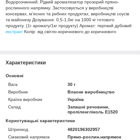
Водорозчинний; Рідкий ароматизатор прозорий пряно-
рослинного напрямку. Застосовується у виробництві
консервах, м'ясних та рибних продуктах, виробництві соусів
та майонезу Дозування: 0,5-1,0кг на 1000 кг готового
продукту. (1г аромату/1кг продукту) Аромат: терпкий дубовий
екстракт
Колір: від світло-коричневого до коричневого
Характеристики
Основні
Вага
30 г
Виробник
Власне виробництво
Країна виробник
Україна
Склад
Запашні речовини,
пропіленгліколь Е1520
Користувацькі характеристики
Штрихкод
4820196302957
Смаковий напрямок
Пряно-рослин.напрямок