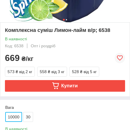
Комплексна суміш Лимон-лайм в/р; 6538
В наявності
Код: 6538
Опт і роздріб
669
₴/кг
573 ₴
від 2 кг
558 ₴
від 3 кг
528 ₴
від 5 кг
Купити
Вага
10000
30
В наявності