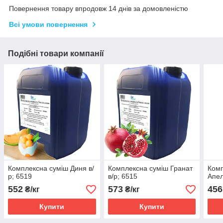
Повернення товару впродовж 14 днів за домовленістю
Всі умови повернення
Подібні товари компанії
Комплексна суміш Диня в/
Комплексна суміш Гранат
Комп
р; 6519
в/р; 6515
Апел
552
573
456
₴/кг
₴/кг
Купити
Купити