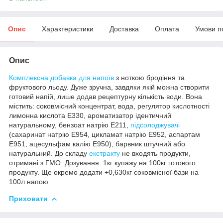
Опис
Характеристики
Доставка
Оплата
Умови п
Опис
Комплексна добавка для напоїв
з ноткою бродіння та
фруктового льоду. Дуже зручна, завдяки якій можна створити
готовий напій, лише додав рецептурну кількість води. Вона
містить: соковмісний концентрат, вода, регулятор кислотності
лимонна кислота Е330, ароматизатор ідентичний
натуральному, бензоат натрію Е211,
підсолоджувачі
(сахаринат натрію Е954, цикламат натрію Е952, аспартам
Е951, ацесульфам калію Е950), барвник штучний або
натуральний. До складу
екстракту
не входять продукти,
отримані з ГМО. Дозування: 1кг купажу на 100кг готового
продукту. Ще окремо додати +0,630кг соковмісної бази на
100л напою
Приховати