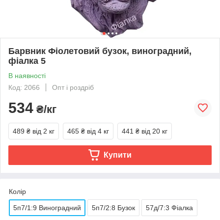
Барвник Фіолетовий бузок, виноградний,
фіалка 5
В наявності
Код: 2066
Опт і роздріб
534
₴/кг
489 ₴
від 2 кг
465 ₴
від 4 кг
441 ₴
від 20 кг
Купити
Колір
5п7/1:9 Виноградний
5п7/2:8 Бузок
57д/7:3 Фіалка