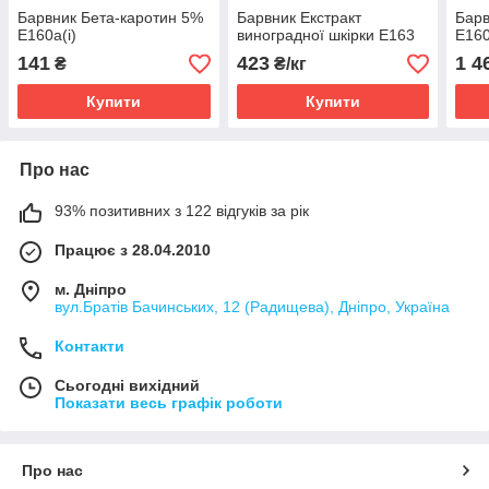
Барвник Бета-каротин 5%
Барвник Екстракт
Барв
Е160а(i)
виноградної шкірки Е163
Е160
141
423
1 4
₴
₴/кг
Купити
Купити
Про нас
93% позитивних з 122 відгуків за рік
Працює з 28.04.2010
м. Дніпро
вул.Братів Бачинських, 12 (Радищева), Дніпро, Україна
Контакти
Сьогодні вихідний
Показати весь графік роботи
Про нас