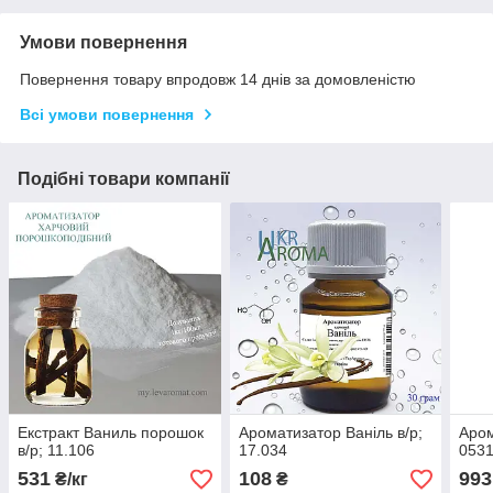
Умови повернення
Повернення товару впродовж 14 днів за домовленістю
Всі умови повернення
Подібні товари компанії
Екстракт Ваниль порошок
Ароматизатор Ваніль в/р;
Аром
в/р; 11.106
17.034
053
531
108
993
₴/кг
₴