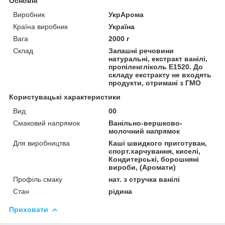
Основні
Виробник
УкрАрома
Країна виробник
Україна
Вага
2000 г
Склад
Запашні речовини
натуральні, екстракт ванілі,
пропіленгліколь Е1520. До
складу екстракту не входять
продукти, отримані з ГМО
Користувацькі характеристики
Вид
00
Смаковий напрямок
Ванільно-вершково-
молочний напрямок
Для виробництва
Каші швидкого приготуван,
спорт.харчування, киселі,
Кондитерські, борошняні
вироби, (Аромати)
Профіль смаку
нат. з стручка ванілі
Стан
рідина
Приховати