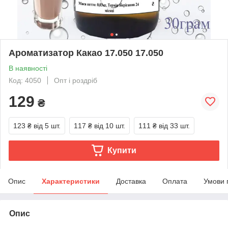
Ароматизатор Какао 17.050 17.050
В наявності
Код: 4050
Опт і роздріб
129
₴
123 ₴
від 5 шт.
117 ₴
від 10 шт.
111 ₴
від 33 шт.
Купити
Опис
Характеристики
Доставка
Оплата
Умови 
Опис