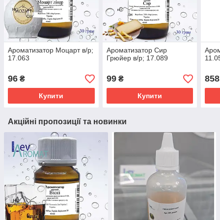
Ароматизатор Моцарт в/р;
Ароматизатор Сир
Аром
17.063
Грюйер в/р; 17.089
11.0
96
99
858
₴
₴
Купити
Купити
Акційні пропозиції та новинки