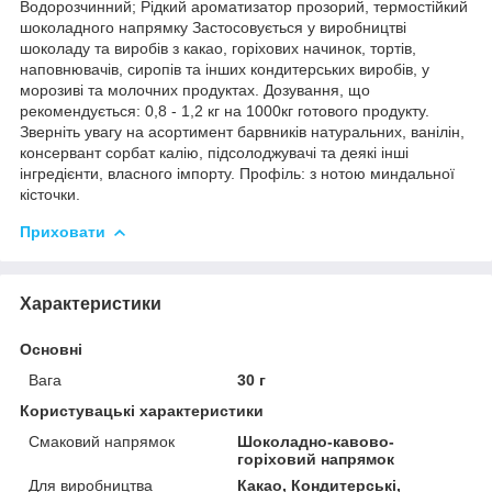
Водорозчинний; Рідкий ароматизатор прозорий, термостійкий
шоколадного напрямку Застосовується у виробництві
шоколаду та виробів з какао, горіхових начинок, тортів,
наповнювачів, сиропів та інших кондитерських виробів, у
морозиві та молочних продуктах. Дозування, що
рекомендується: 0,8 - 1,2 кг на 1000кг готового продукту.
Зверніть увагу на асортимент барвників натуральних, ванілін,
консервант сорбат калію, підсолоджувачі та деякі інші
інгредієнти, власного імпорту. Профіль: з нотою миндальної
кісточки.
Приховати
Характеристики
Основні
Вага
30 г
Користувацькі характеристики
Смаковий напрямок
Шоколадно-кавово-
горіховий напрямок
Для виробництва
Какао, Кондитерські,