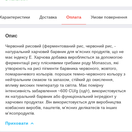
Характеристики
Доставка
Оплата
Умови повернення
Опис
Червоний рисовий (ферментований рис, червоний рис, -
натуральний харчовий барвник для м'ясних продуктів, що не
має індексу Е. Харчова добавка виробляється за допомогою
ферментації рису пліснявими грибами роду Monascus, які
утворюють на рисі пігменти барвника червоного, жовтого,
помаранчевого кольорів. порошок темно-червоного кольору з
нейтральним смаком та запахом, стійкий до окислення,
впливу високих температур та світла. Має помірну
інтенсивність забарвлення ~600 СU/g (од/г), використовується
як натуральний барвник або функціональний інгредієнт у
харчових продуктах .Він використовується для виробництва
ковбасних виробів, паштетів, м'ясних делікатесів та інших
м'ясопродуктів.
Приховати