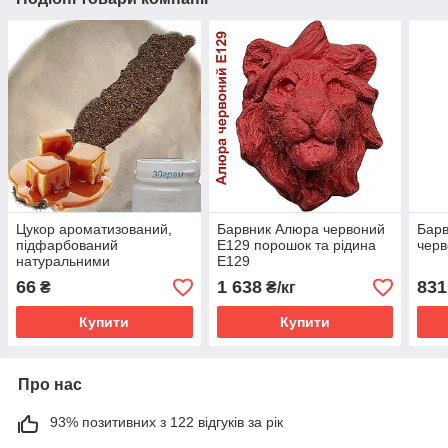
Цукор ароматизований,
Барвник Алюра червоний
Барв
підфарбований
Е129 порошок та рідина
черв
натуральними
Е129
барвниками для солодкої
66
1 638
831
₴
₴/кг
вати 4560 (Карамель)
Купити
Купити
Про нас
93% позитивних з 122 відгуків за рік