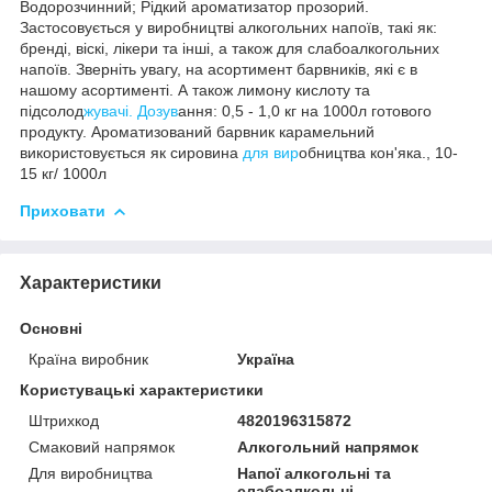
Водорозчинний; Рідкий ароматизатор прозорий.
Застосовується у виробництві алкогольних напоїв, такі як:
бренді, віскі, лікери та інші, а також для слабоалкогольних
напоїв. Зверніть увагу, на асортимент барвників, які є в
нашому асортименті. А також лимону кислоту та
підсолод
жувачі. Дозув
ання: 0,5 - 1,0 кг на 1000л готового
продукту. Ароматизований барвник карамельний
використовується як сировина
для вир
обництва кон'яка., 10-
15 кг/ 1000л
Приховати
Характеристики
Основні
Країна виробник
Україна
Користувацькі характеристики
Штрихкод
4820196315872
Смаковий напрямок
Алкогольний напрямок
Для виробництва
Напої алкогольні та
слабоалкольні