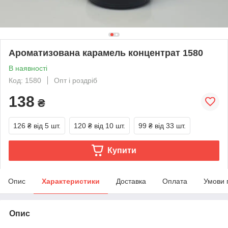
Ароматизована карамель концентрат 1580
В наявності
Код: 1580
Опт і роздріб
138
₴
126 ₴
від 5 шт.
120 ₴
від 10 шт.
99 ₴
від 33 шт.
Купити
Опис
Характеристики
Доставка
Оплата
Умови 
Опис