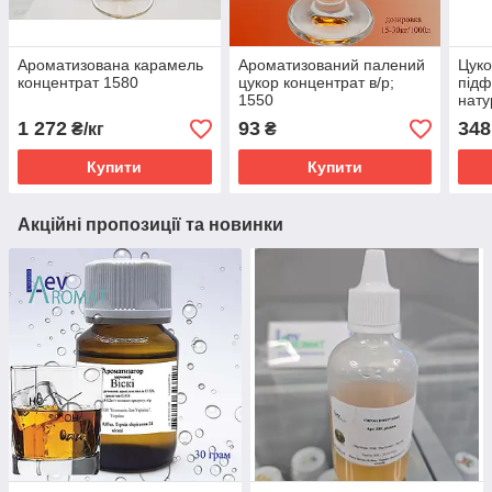
Ароматизована карамель
Ароматизований палений
Цуко
концентрат 1580
цукор концентрат в/р;
під
1550
нат
барв
1 272
93
348
₴/кг
₴
вати
Купити
Купити
Акційні пропозиції та новинки