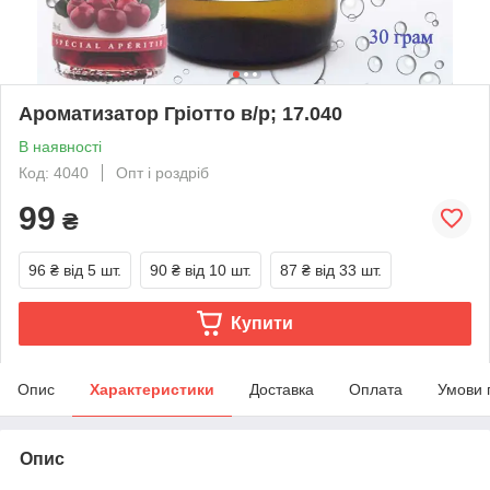
Ароматизатор Гріотто в/р; 17.040
В наявності
Код: 4040
Опт і роздріб
99
₴
96 ₴
від 5 шт.
90 ₴
від 10 шт.
87 ₴
від 33 шт.
Купити
Опис
Характеристики
Доставка
Оплата
Умови 
Опис