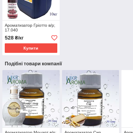
Ароматизатор Гріотто в/р;
17.040
528
₴/кг
Купити
Подібні товари компанії
Ароматизатор Моцарт в/р;
Ароматизатор Сир
Аром