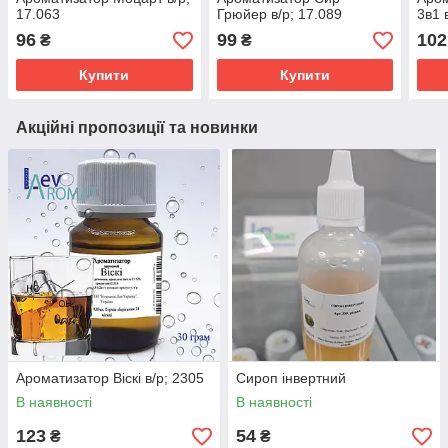
17.063
Грюйер в/р; 17.089
3в1 
96
99
102
₴
₴
Купити
Купити
Акційні пропозиції та новинки
Ароматизатор Віскі в/р; 2305
Сироп інвертний
В наявності
В наявності
123
54
₴
₴