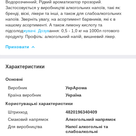
Водорозчинний; Рідкий ароматизатор прозорий.
Застосовується у виробництві алкогольних напоїв, такі як:
бренді, віскі, лікери та інші, а також для слабоалкогольних
напоїв. Зверніть увагу, на асортимент барвників, які є в
нашому асортименті. А також лимону кислоту та
підсолод
жувачі. Дозув
ання: 0,5 - 1,0 кг на 1000л готового
продукту. Профіль: алкогольний напій, вишневий лікер.
Приховати
Характеристики
Основні
Виробник
УкрАрома
Країна виробник
Україна
Користувацькі характеристики
Штрихкод
4820196340409
Смаковий напрямок
Алкогольний напрямок
Для виробництва
Напої алкогольні та
слабоалкольні