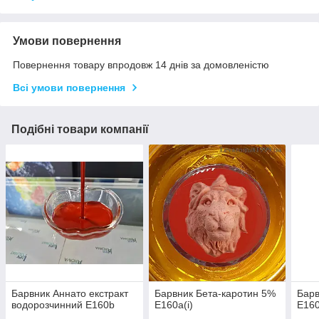
Умови повернення
Повернення товару впродовж 14 днів за домовленістю
Всі умови повернення
Подібні товари компанії
Барвник Аннато екстракт
Барвник Бета-каротин 5%
Барв
водорозчинний Е160b
Е160а(i)
Е160