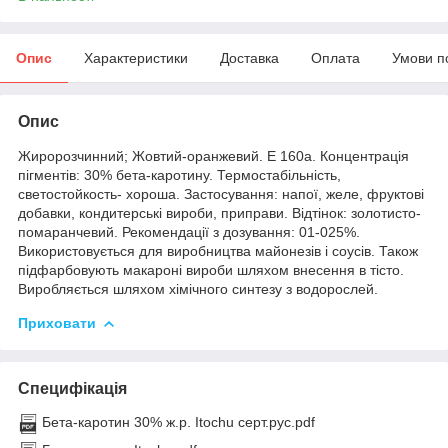
Опис
Характеристики
Доставка
Оплата
Умови п
Опис
Жиророзчинний; Жовтий-оранжевий. Е 160а. Концентрація
пігментів: 30% бета-каротину. Термостабільність,
светостойкость- хороша. Застосування: напої, желе, фруктові
добавки, кондитерські вироби, приправи. Відтінок: золотисто-
помаранчевий. Рекомендації з дозування: 01-025%.
Використовується для виробництва майонезів і соусів. Також
підфарбовують макароні вироби шляхом внесення в тісто.
Виробляється шляхом хімічного синтезу з водорослей.
Приховати
Специфікація
Бета-каротин 30% ж.р. Itochu серт.рус.pdf