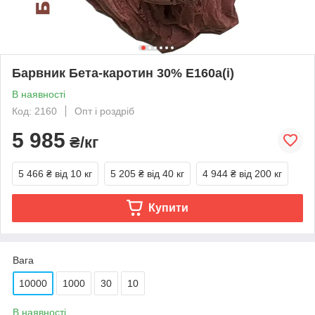
Барвник Бета-каротин 30% Е160а(i)
В наявності
Код: 2160
Опт і роздріб
5 985
₴/кг
5 466 ₴
від 10 кг
5 205 ₴
від 40 кг
4 944 ₴
від 200 кг
Купити
Вага
10000
1000
30
10
В наявності