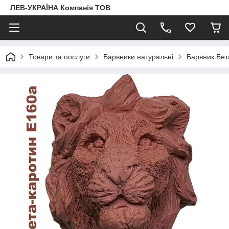
ЛЕВ-УКРАЇНА Компанія ТОВ
Товари та послуги
Барвники натуральні
Барвник Бет