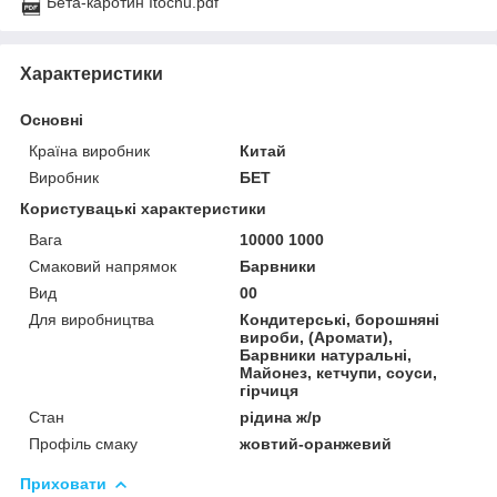
Бета-каротин Itochu.pdf
Характеристики
Основні
Країна виробник
Китай
Виробник
БЕТ
Користувацькі характеристики
Вага
10000 1000
Смаковий напрямок
Барвники
Вид
00
Для виробництва
Кондитерські, борошняні
вироби, (Аромати),
Барвники натуральні,
Майонез, кетчупи, соуси,
гірчиця
Стан
рідина ж/р
Профіль смаку
жовтий-оранжевий
Приховати