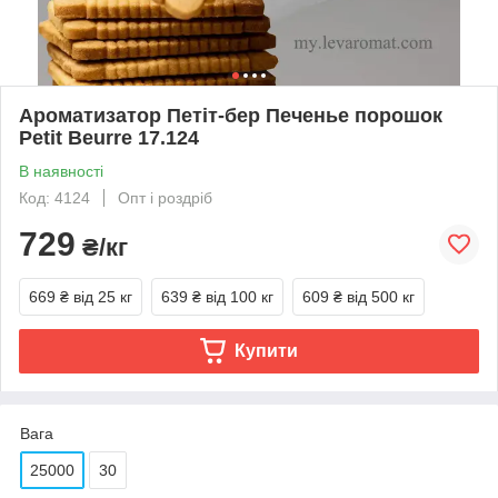
Ароматизатор Петіт-бер Печенье порошок
Petit Beurre 17.124
В наявності
Код: 4124
Опт і роздріб
729
₴/кг
669 ₴
від 25 кг
639 ₴
від 100 кг
609 ₴
від 500 кг
Купити
Вага
25000
30