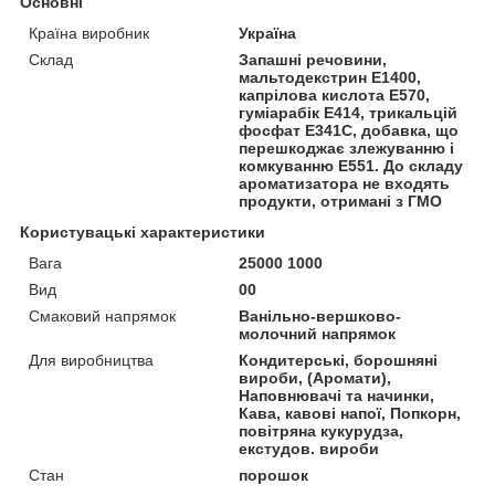
Основні
Країна виробник
Україна
Склад
Запашні речовини,
мальтодекстрин Е1400,
капрілова кислота Е570,
гуміарабік Е414, трикальцій
фосфат Е341С, добавка, що
перешкоджає злежуванню і
комкуванню Е551. До складу
ароматизатора не входять
продукти, отримані з ГМО
Користувацькі характеристики
Вага
25000 1000
Вид
00
Смаковий напрямок
Ванільно-вершково-
молочний напрямок
Для виробництва
Кондитерські, борошняні
вироби, (Аромати),
Наповнювачі та начинки,
Кава, кавові напої, Попкорн,
повітряна кукурудза,
екстудов. вироби
Стан
порошок