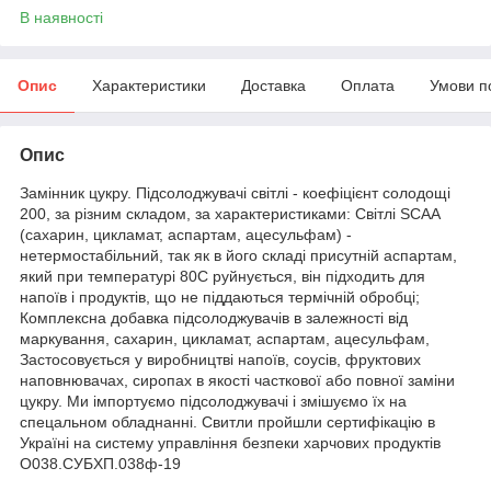
В наявності
Опис
Характеристики
Доставка
Оплата
Умови п
Опис
Замінник цукру. Підсолоджувачі світлі - коефіцієнт солодощі
200, за різним складом, за характеристиками: Світлі SCAA
(сахарин, цикламат, аспартам, ацесульфам) -
нетермостабільний, так як в його складі присутній аспартам,
який при температурі 80С руйнується, він підходить для
напоїв і продуктів, що не піддаються термічній обробці;
Комплексна добавка підсолоджувачів в залежності від
маркування, сахарин, цикламат, аспартам, ацесульфам,
Застосовується у виробництві напоїв, соусів, фруктових
наповнювачах, сиропах в якості часткової або повної заміни
цукру. Ми імпортуємо підсолоджувачі і змішуємо їх на
спецальном обладнанні. Свитли пройшли сертифікацію в
Україні на систему управління безпеки харчових продуктів
О038.СУБХП.038ф-19