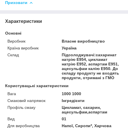
Приховати
Характеристики
Основні
Виробник
Власне виробництво
Країна виробник
Україна
Склад
Підсолоджувачі:сахаринат
натрію Е954, цикламат
натрію Е952, аспартам Е951,
ацесульфам калію Е950. До
складу продукту не входять
продукти, отримані з ГМО
Користувацькі характеристики
Вага
1000 1000
Смаковий напрямок
Інгредієнти
Профіль смаку
Цикламат, сахарин,
ацесульфам,аспартам
Вид
01
Для виробництва
Напої, Сиропи*, Харчова