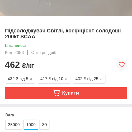
Підсолоджувач Світлі, коефіцієнт солодощі
200кг SCAA
В наявності
Код: 2353
Опт і роздріб
462
₴/кг
432 ₴
від 5 кг
417 ₴
від 10 кг
402 ₴
від 25 кг
Купити
Вага
25000
1000
30