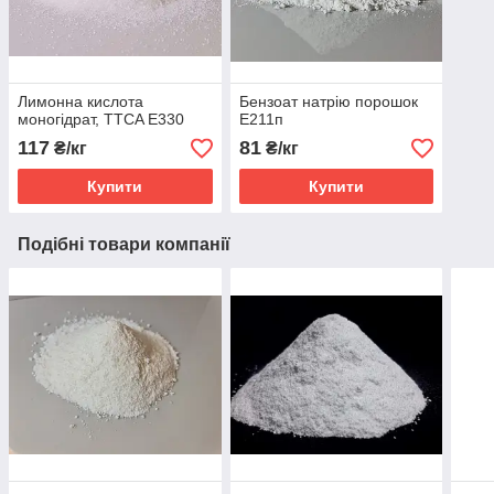
Лимонна кислота
Бензоат натрію порошок
моногідрат, TTCA Е330
Е211п
117
81
₴/кг
₴/кг
Купити
Купити
Подібні товари компанії