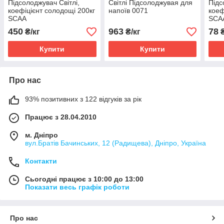
Підсолоджувач Світлі,
Світлі Підсолоджувая для
Підс
коефіцієнт солодощі 200кг
напоїв 0071
коеф
SCAA
SCA
450
963
78
₴/кг
₴/кг
Купити
Купити
Про нас
93% позитивних з 122 відгуків за рік
Працює з 28.04.2010
м. Дніпро
вул.Братів Бачинських, 12 (Радищева), Дніпро, Україна
Контакти
Сьогодні працює з 10:00 до 13:00
Показати весь графік роботи
Про нас