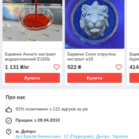
Барвник Аннато екстракт
Барвник Синя спіруліна
Барв
водорозчинний Е160b
екстракт е18
буря
1 131
522
414
₴/кг
₴
Купити
Купити
Про нас
93% позитивних з 122 відгуків за рік
Працює з 28.04.2010
м. Дніпро
вул.Братів Бачинських, 12 (Радищева), Дніпро, Україна