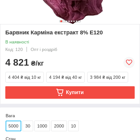
Барвник Карміна екстракт 8% Е120
В наявності
Код: 120
Опт і роздріб
4 821
₴/кг
4 404 ₴
від 10 кг
4 194 ₴
від 40 кг
3 984 ₴
від 200 кг
Купити
Вага
5000
30
1000
2000
10
Стан